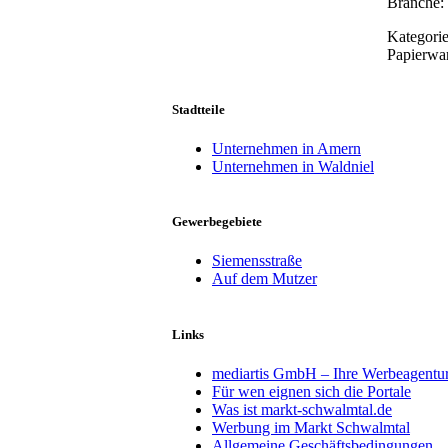
Branche:
Kategorie
Papierwa
Stadtteile
Unternehmen in Amern
Unternehmen in Waldniel
Gewerbegebiete
Siemensstraße
Auf dem Mutzer
Links
mediartis GmbH – Ihre Werbeagentu
Für wen eignen sich die Portale
Was ist markt-schwalmtal.de
Werbung im Markt Schwalmtal
Allgemeine Geschäftsbedingungen