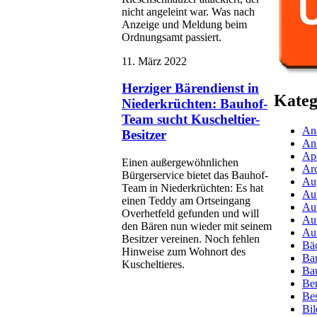
nicht angeleint war. Was nach
Anzeige und Meldung beim
Ordnungsamt passiert.
11. März 2022
Herziger Bärendienst in
Kateg
Niederkrüchten: Bauhof-
Team sucht Kuscheltier-
Ana
Besitzer
An
Ap
Einen außergewöhnlichen
Arc
Bürgerservice bietet das Bauhof-
Aug
Team in Niederkrüchten: Es hat
Aut
einen Teddy am Ortseingang
Aut
Overhetfeld gefunden und will
Aut
den Bären nun wieder mit seinem
Au
Besitzer vereinen. Noch fehlen
Bäc
Hinweise zum Wohnort des
Ba
Kuscheltieres.
Ba
Ber
Bes
Bil