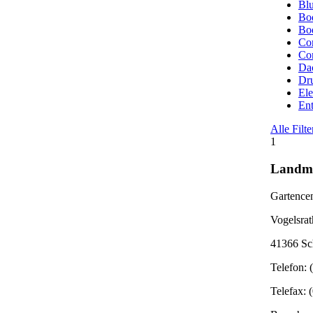
Bl
Bod
Bod
Co
Co
Dac
Dru
Ele
Ent
Alle Filt
1
Landma
Gartencen
Vogelsra
41366 Sc
Telefon:
Telefax: 