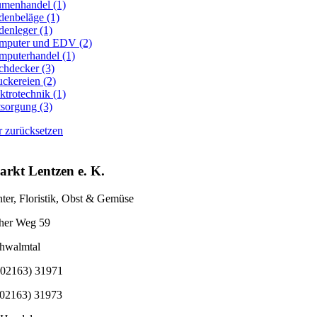
umenhandel (1)
enbeläge (1)
enleger (1)
mputer und EDV (2)
mputerhandel (1)
hdecker (3)
ckereien (2)
ktrotechnik (1)
sorgung (3)
er zurücksetzen
rkt Lentzen e. K.
ter, Floristik, Obst & Gemüse
ther Weg 59
hwalmtal
 (02163) 31971
(02163) 31973