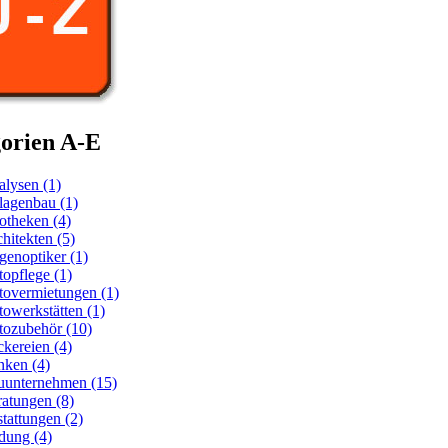
orien A-E
lysen (1)
lagenbau (1)
otheken (4)
hitekten (5)
enoptiker (1)
opflege (1)
overmietungen (1)
owerkstätten (1)
tozubehör (10)
kereien (4)
nken (4)
uunternehmen (15)
atungen (8)
tattungen (2)
dung (4)