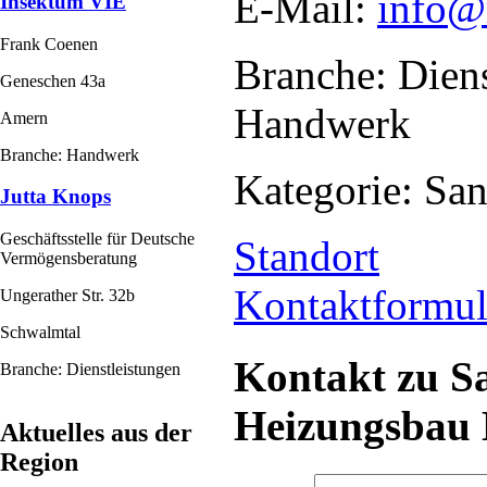
E-Mail:
info@
Insektum VIE
Frank Coenen
Branche: Diens
Geneschen 43a
Handwerk
Amern
Branche: Handwerk
Kategorie: San
Jutta Knops
Geschäftsstelle für Deutsche
Standort
Vermögensberatung
Kontaktformul
Ungerather Str. 32b
Schwalmtal
Kontakt zu Sa
Branche: Dienstleistungen
Heizungsbau
Aktuelles aus der
Region