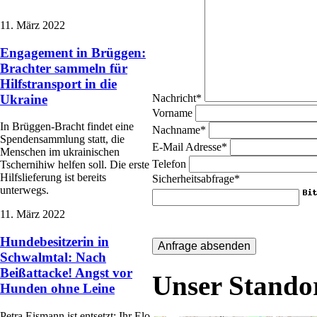
11. März 2022
Engagement in Brüggen:
Brachter sammeln für
Hilfstransport in die
Nachricht
*
Ukraine
Vorname
In Brüggen-Bracht findet eine
Nachname
*
Spendensammlung statt, die
E-Mail Adresse
*
Menschen im ukrainischen
Telefon
Tschernihiw helfen soll. Die erste
Hilfslieferung ist bereits
Sicherheitsabfrage
*
unterwegs.
11. März 2022
Hundebesitzerin in
Schwalmtal: Nach
Beißattacke! Angst vor
Unser Stando
Hunden ohne Leine
Petra Eismann ist entsetzt: Ihr Elo