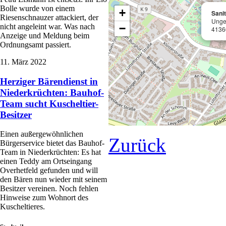
Bolle wurde von einem
+
Sani
Riesenschnauzer attackiert, der
Unge
nicht angeleint war. Was nach
−
4136
Anzeige und Meldung beim
Ordnungsamt passiert.
11. März 2022
Herziger Bärendienst in
Niederkrüchten: Bauhof-
Team sucht Kuscheltier-
Besitzer
Einen außergewöhnlichen
Zurück
Bürgerservice bietet das Bauhof-
Team in Niederkrüchten: Es hat
einen Teddy am Ortseingang
Overhetfeld gefunden und will
den Bären nun wieder mit seinem
Besitzer vereinen. Noch fehlen
Hinweise zum Wohnort des
Kuscheltieres.